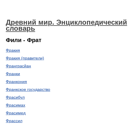
Древний мир. Энциклопедический
словарь
Фили - Фрат
Фракия
Фракия (правители)
Франграсйан
Франки
Франкония
Франкское государство
Фрасибул
Фрасимах
Фрасимед
Фрассил