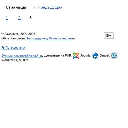
Страницы
←
предыдущая
1
2
3
© Академик, 2000-2026
18+
Обратная связь:
Техподдержка
,
Реклама на сайте
👣 Путешествия
Экспорт словарей на сайты
, сделанные на PHP,
Joomla,
Drupal,
WordPress, MODx.